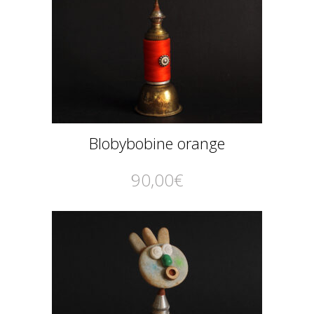
Blobybobine orange
90,00
€