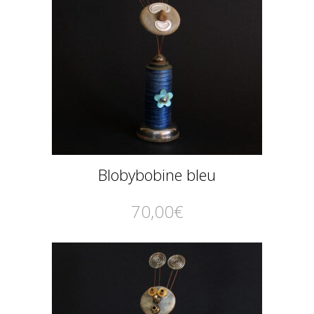
Blobybobine bleu
70,00
€