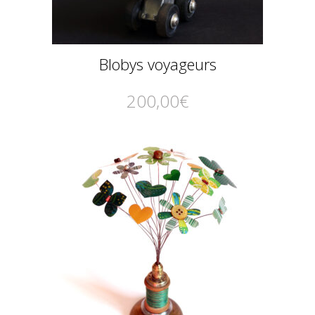
Blobys voyageurs
200,00
€