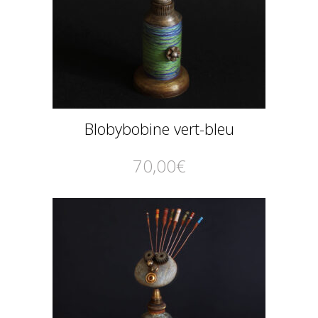
Blobybobine vert-bleu
70,00
€