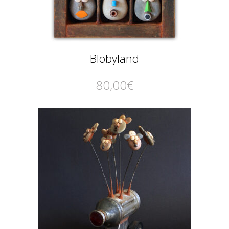
Blobyland
80,00
€