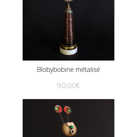
Blobybobine métalisé
90,00
€