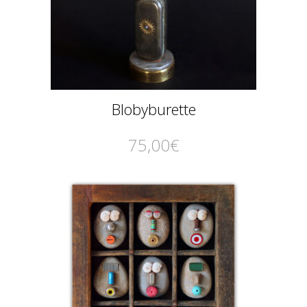
Blobyburette
75,00
€