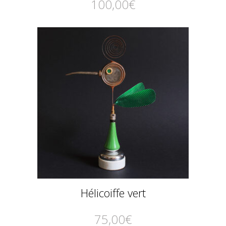
100,00
€
Hélicoiffe vert
75,00
€