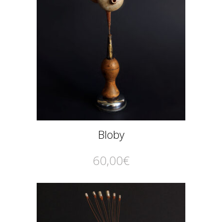
Bloby
60,00
€