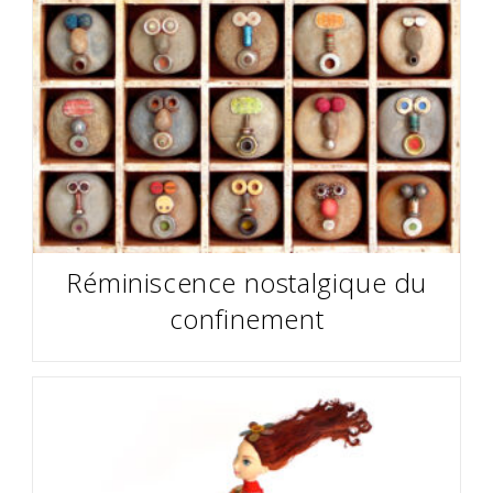
Réminiscence nostalgique du
confinement