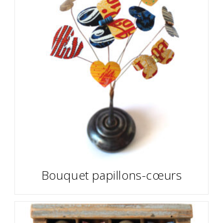
Bouquet papillons-cœurs