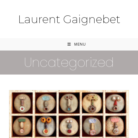
Skip
to
Laurent Gaignebet
content
MENU
Uncategorized