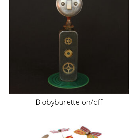
Blobyburette on/off