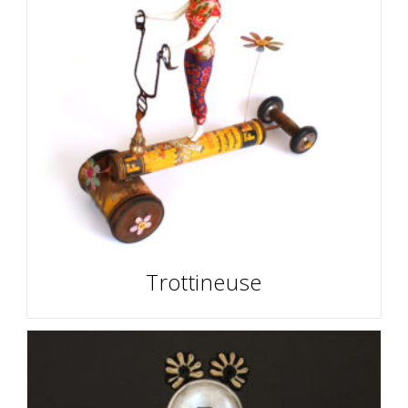
Trottineuse