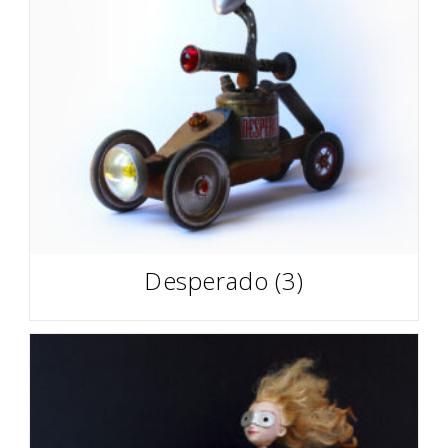
Desperado (3)