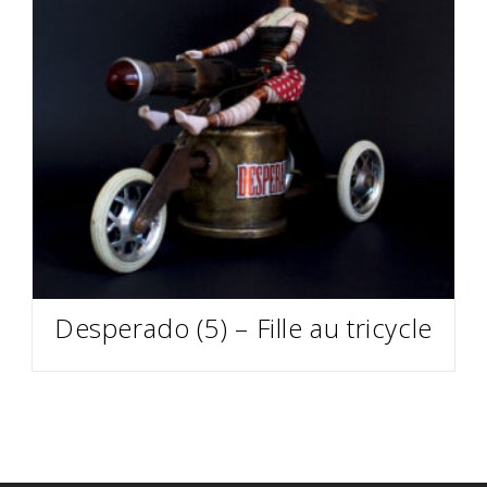
Desperado (5) – Fille au tricycle