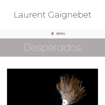
Skip
to
Laurent Gaignebet
content
MENU
Desperados