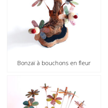
Bonzaï à bouchons en fleur