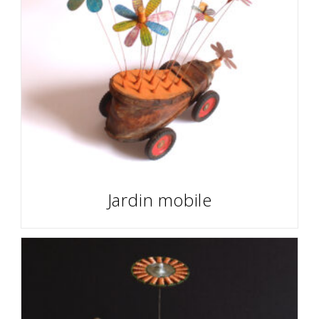
Jardin mobile