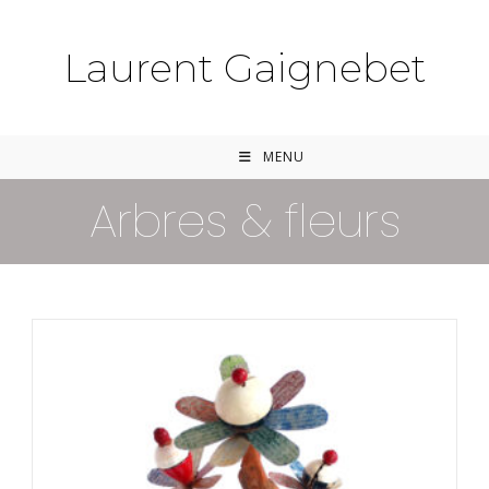
Skip
to
Laurent Gaignebet
content
MENU
Arbres & fleurs