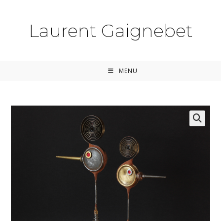
Skip
to
Laurent Gaignebet
content
MENU