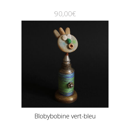
90,00
€
Blobybobine vert-bleu