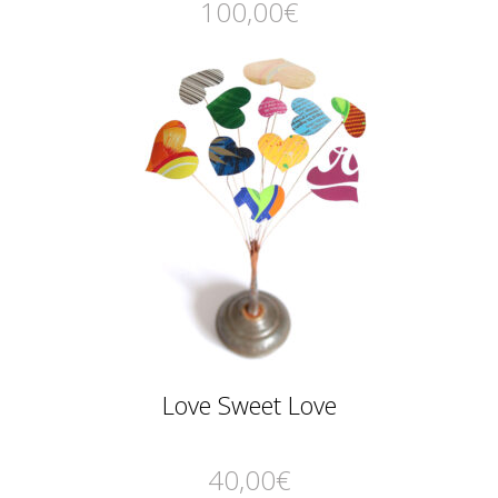
100,00
€
Love Sweet Love
40,00
€