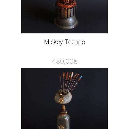
Mickey Techno
480,00
€