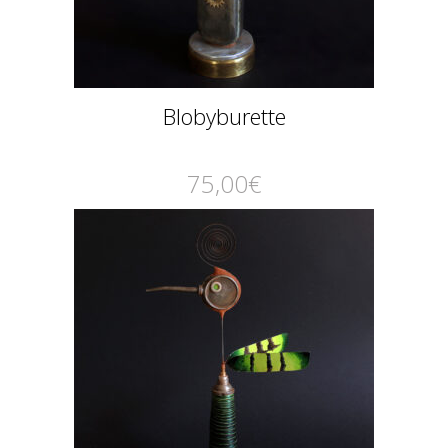
Blobyburette
75,00
€