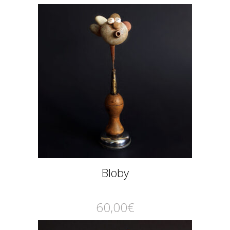
Bloby
60,00
€