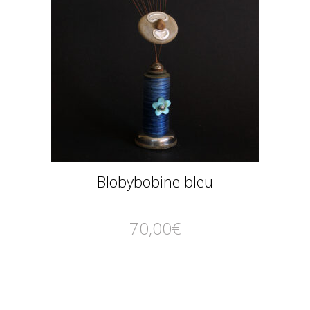
Blobybobine bleu
70,00
€