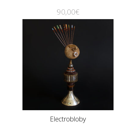
90,00
€
Electrobloby