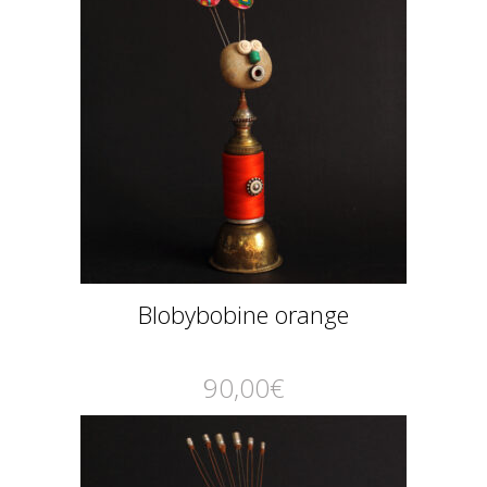
Blobybobine orange
90,00
€