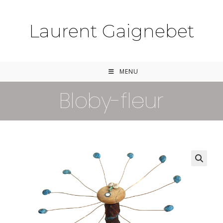
Laurent Gaignebet
MENU
Bloby-fleur